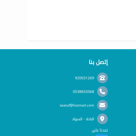
إتصل بنا
920031269
0538833368
taatuf@hotmail.com
الباحة - السواد
تجدنا على